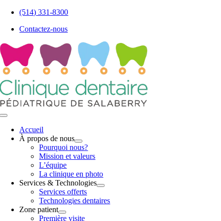
Skip
(514) 331-8300
to
Contactez-nous
content
Toggle
Navigation
Accueil
À propos de nous
Pourquoi nous?
Mission et valeurs
L’équipe
La clinique en photo
Services & Technologies
Services offerts
Technologies dentaires
Zone patient
Première visite